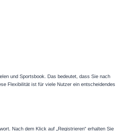
ielen und Sportsbook. Das bedeutet, dass Sie nach
Flexibilität ist für viele Nutzer ein entscheidendes
wort. Nach dem Klick auf „Registrieren“ erhalten Sie