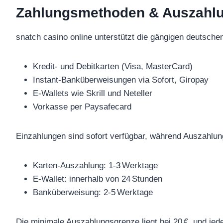
Zahlungsmethoden & Auszahlu
snatch casino online unterstützt die gängigen deutsche
Kredit‑ und Debitkarten (Visa, MasterCard)
Instant‑Banküberweisungen via Sofort, Giropay
E‑Wallets wie Skrill und Neteller
Vorkasse per Paysafecard
Einzahlungen sind sofort verfügbar, während Auszahlun
Karten‑Auszahlung: 1‑3 Werktage
E‑Wallet: innerhalb von 24 Stunden
Banküberweisung: 2‑5 Werktage
Die minimale Auszahlungsgrenze liegt bei 20 €, und je