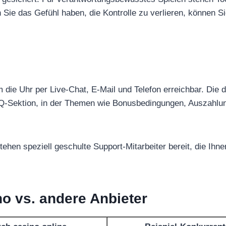
Sie das Gefühl haben, die Kontrolle zu verlieren, können S
die Uhr per Live‑Chat, E‑Mail und Telefon erreichbar. Die du
FAQ‑Sektion, in der Themen wie Bonusbedingungen, Auszahl
en speziell geschulte Support‑Mitarbeiter bereit, die Ihnen 
no vs. andere Anbieter