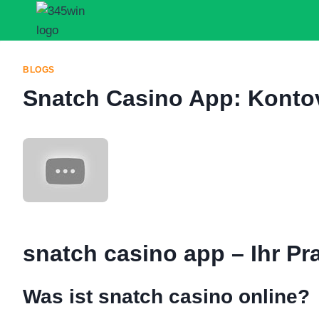
Skip
to
content
BLOGS
Snatch Casino App: Kontove
snatch casino app – Ihr Pr
Was ist snatch casino online?