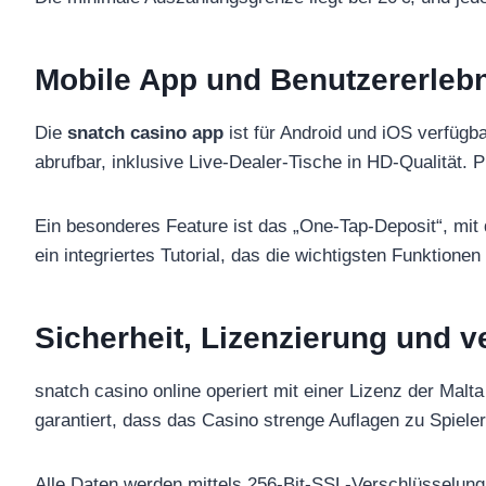
Mobile App und Benutzererleb
Die
snatch casino app
ist für Android und iOS verfügba
abrufbar, inklusive Live‑Dealer‑Tische in HD‑Qualität
Ein besonderes Feature ist das „One‑Tap‑Deposit“, mit
ein integriertes Tutorial, das die wichtigsten Funktion
Sicherheit, Lizenzierung und 
snatch casino online operiert mit einer Lizenz der Mal
garantiert, dass das Casino strenge Auflagen zu Spiele
Alle Daten werden mittels 256‑Bit‑SSL‑Verschlüsselung 