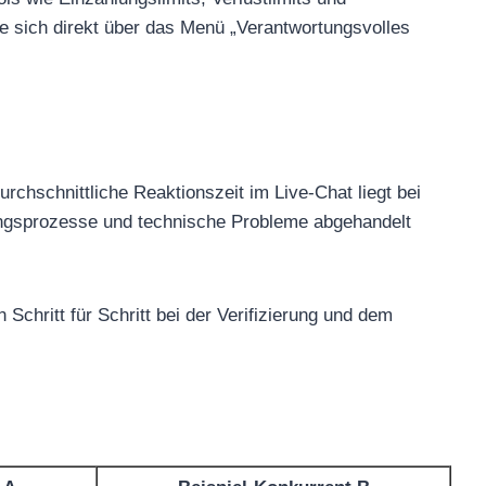
ie sich direkt über das Menü „Verantwortungsvolles
rchschnittliche Reaktionszeit im Live‑Chat liegt bei
ungsprozesse und technische Probleme abgehandelt
Schritt für Schritt bei der Verifizierung und dem