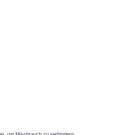
gen, um Missbrauch zu verhindern.