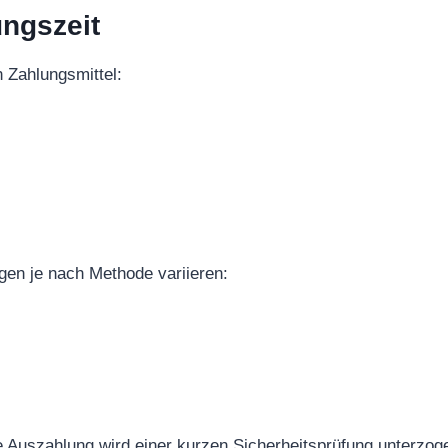
ngszeit
n Zahlungsmittel:
gen je nach Methode variieren:
de Auszahlung wird einer kurzen Sicherheitsprüfung unterzo